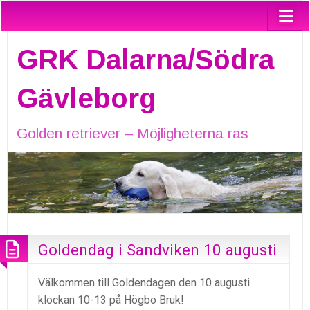
GRK Dalarna/Södra
Gävleborg
Golden retriever – Möjligheterna ras
Goldendag i Sandviken 10 augusti
Välkommen till Goldendagen den 10 augusti
klockan 10-13 på Högbo Bruk!