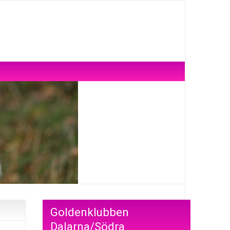
Goldenklubben
Dalarna/Södra