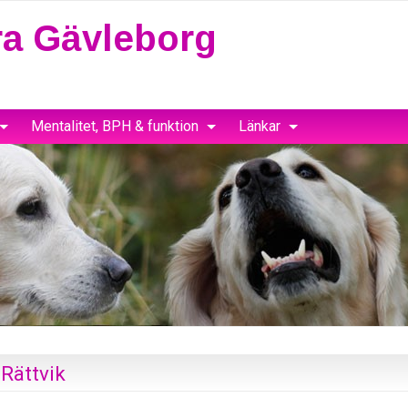
a Gävleborg
Mentalitet, BPH & funktion
Länkar
 Rättvik