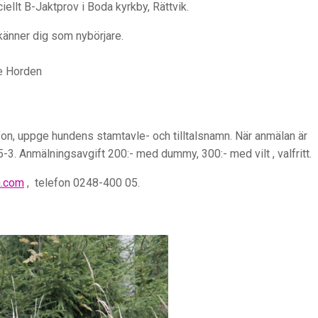
ellt B-Jaktprov i Boda kyrkby, Rättvik.
 känner dig som nybörjare.
e Horden
fon, uppge hundens stamtavle- och tilltalsnamn. När anmälan är
5-3. Anmälningsavgift 200:- med dummy, 300:- med vilt , valfritt.
a.com
, telefon 0248-400 05.