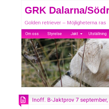
GRK Dalarna/Södr
Golden retriever – Möjligheterna ras
Om oss
Styrelse
Jakt
Utställning
Inoff. B-Jaktprov 7 september,