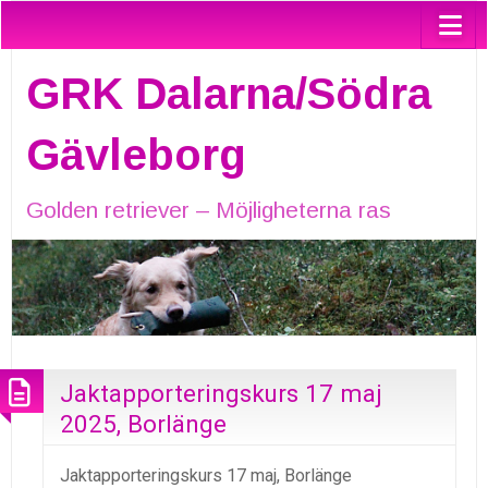
GRK Dalarna/Södra
Gävleborg
Golden retriever – Möjligheterna ras
Jaktapporteringskurs 17 maj
2025, Borlänge
Jaktapporteringskurs 17 maj, Borlänge