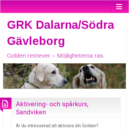
GRK Dalarna/Södra
Gävleborg
Golden retriever – Möjligheterna ras
Aktivering- och spårkurs,
Sandviken
Är du intresserad att aktivera din Golden?