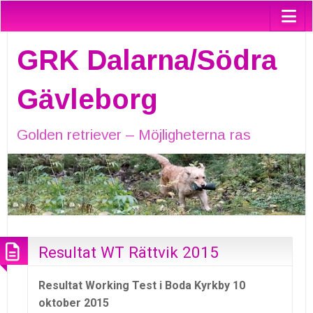
GRK Dalarna/Södra
Gävleborg
Golden retriever – Möjligheterna ras
Resultat WT Rättvik 2015
Resultat Working Test i Boda Kyrkby 10
oktober 2015