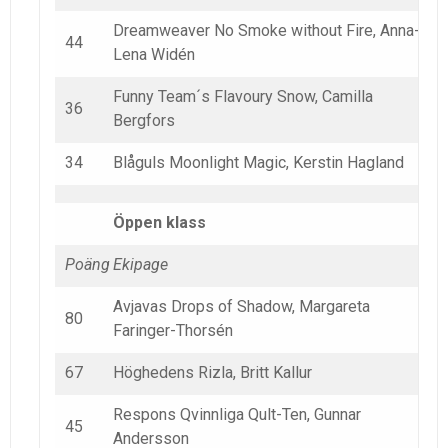
Dreamweaver No Smoke without Fire, Anna-
44
Lena Widén
Funny Team´s Flavoury Snow, Camilla
36
Bergfors
34
Blåguls Moonlight Magic, Kerstin Hagland
Öppen klass
Poäng
Ekipage
Avjavas Drops of Shadow, Margareta
80
Faringer-Thorsén
67
Höghedens Rizla, Britt Kallur
Respons Qvinnliga Qult-Ten, Gunnar
45
Andersson