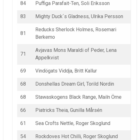
84
Puffiga Parafait-Ten, Soli Eriksson
83
Mighty Duck´s Gladness, Ulrika Persson
Reducks Sherlock Holmes, Rosemari
81
Berkemo
Avjavas Mons Maraldi of Peder, Lena
71
Appelkvist
69
Vindögats Viddja, Britt Kallur
68
Donshellas Dream Girl, Torild Nordin
68
Stawaskogens Black Range, Mailn Örne
66
Piatricks Theia, Gunilla Mårsén
61
Sea Crofts Nettle, Roger Skoglund
54
Rockdoves Hot Chilli, Roger Skoglund