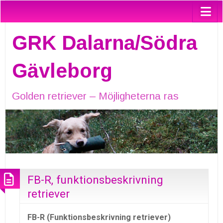
GRK Dalarna/Södra
Gävleborg
Golden retriever – Möjligheterna ras
FB-R, funktionsbeskrivning
retriever
FB-R (Funktionsbeskrivning retriever)