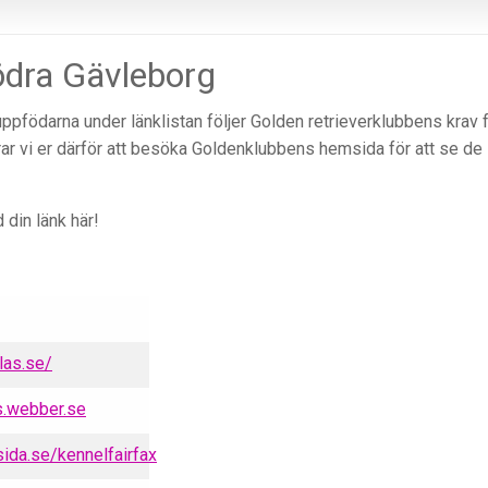
ödra Gävleborg
uppfödarna under länklistan följer Golden retrieverklubbens krav 
r vi er därför att besöka Goldenklubbens hemsida för att se de
 din länk här!
las.se/
.webber.se
da.se/kennelfairfax