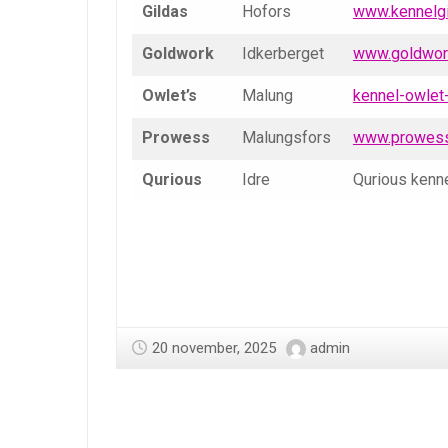
Gildas
Hofors
www.kennelgi
Goldwork
Idkerberget
www.goldwor
Owlet’s
Malung
kennel-owlet
Prowess
Malungsfors
www.prowess
Qurious
Idre
Qurious kenn
20 november, 2025
admin