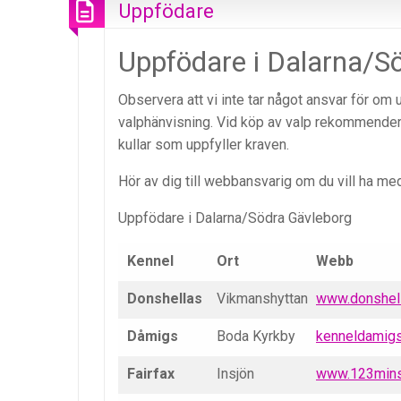
Uppfödare
Uppfödare i Dalarna/S
Observera att vi inte tar något ansvar för om 
valphänvisning. Vid köp av valp rekommendera
kullar som uppfyller kraven.
Hör av dig till webbansvarig om du vill ha med
Uppfödare i Dalarna/Södra Gävleborg
Kennel
Ort
Webb
Donshellas
Vikmanshyttan
www.donshel
Dåmigs
Boda Kyrkby
kenneldamigs
Fairfax
Insjön
www.123minsi