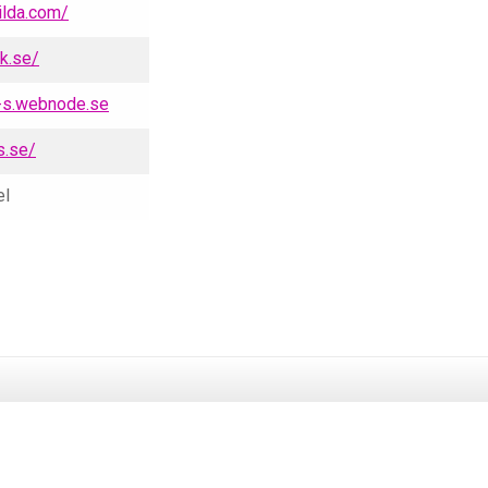
lda.com/
k.se/
-s.webnode.se
.se/
el