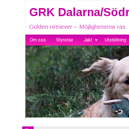
GRK Dalarna/Södr
Golden retriever – Möjligheterna ras
Om oss
Styrelse
Jakt
Utställning