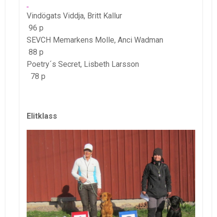
Vindögats Viddja, Britt Kallur
96 p
SEVCH Memarkens Molle, Anci Wadman
88 p
Poetry´s Secret, Lisbeth Larsson
78 p
Elitklass