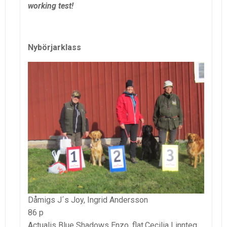
working test!
Nybörjarklass
Dåmigs J´s Joy, Ingrid Andersson
86 p
Actualis Blue Shadows Enzo, flat,Cecilia Linnteg