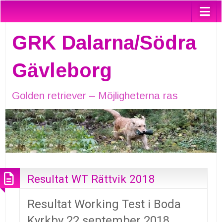
GRK Dalarna/Södra
Gävleborg
Golden retriever – Möjligheterna ras
Resultat WT Rättvik 2018
Resultat Working Test i Boda
Kyrkby 22 september 2018