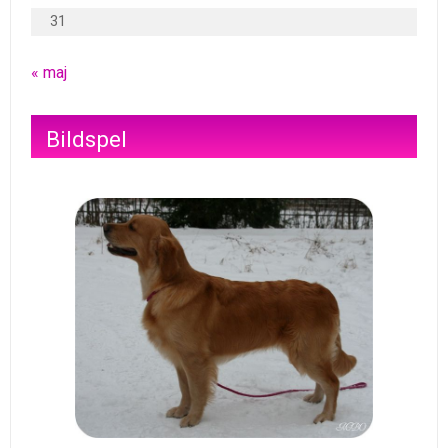
31
« maj
Bildspel