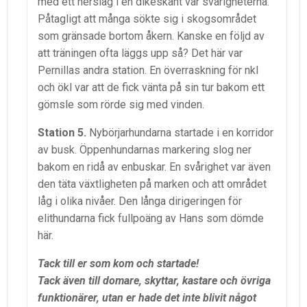
med ett nerslag i en dikeskant var svårigheterna.
Påtagligt att många sökte sig i skogsområdet
som gränsade bortom åkern. Kanske en följd av
att träningen ofta läggs upp så? Det här var
Pernillas andra station. En överraskning för nkl
och ökl var att de fick vänta på sin tur bakom ett
gömsle som rörde sig med vinden.
Station 5.
Nybörjarhundarna startade i en korridor
av busk. Öppenhundarnas markering slog ner
bakom en ridå av enbuskar. En svårighet var även
den täta växtligheten på marken och att området
låg i olika nivåer. Den långa dirigeringen för
elithundarna fick fullpoäng av Hans som dömde
här.
Tack till er som kom och startade!
Tack även till domare, skyttar, kastare och övriga
funktionärer, utan er hade det inte blivit något