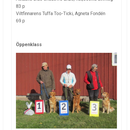
83 p
Viltfinnarens Tuffa Too-Ticki, Agneta Fondén
69 p
Öppenklass