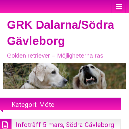
GRK Dalarna/Södra
Gävleborg
Golden retriever – Möjligheterna ras
Kategori:
Möte
Infoträff 5 mars, Södra Gävleborg