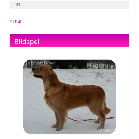
31
« maj
Bildspel