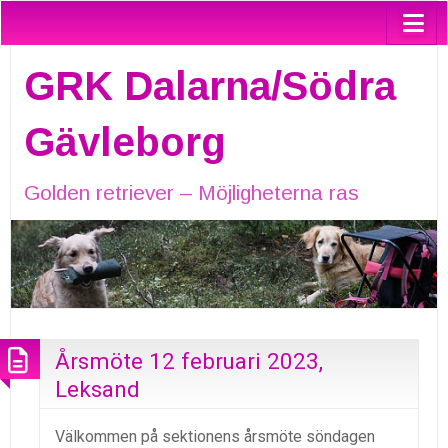
GRK Dalarna/Södra
Gävleborg
Golden retriever – Möjligheterna ras
Årsmöte 12 februari 2023,
Leksand
Välkommen på sektionens årsmöte söndagen