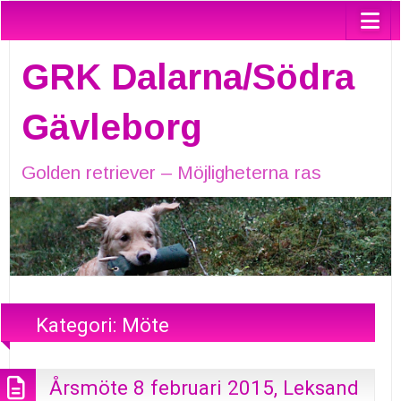
GRK Dalarna/Södra
Gävleborg
Golden retriever – Möjligheterna ras
Kategori:
Möte
Årsmöte 8 februari 2015, Leksand