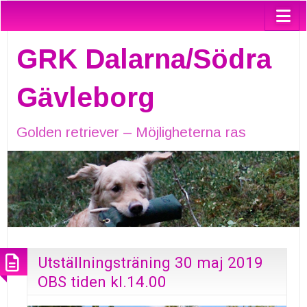
GRK Dalarna/Södra
Gävleborg
Golden retriever – Möjligheterna ras
Utställningsträning 30 maj 2019
OBS tiden kl.14.00