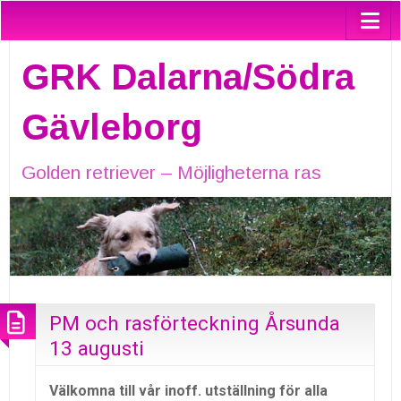
GRK Dalarna/Södra
Gävleborg
Golden retriever – Möjligheterna ras
PM och rasförteckning Årsunda
13 augusti
Välkomna till vår inoff. utställning för alla