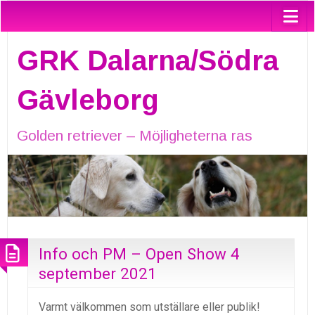
GRK Dalarna/Södra
Gävleborg
Golden retriever – Möjligheterna ras
Info och PM – Open Show 4
september 2021
Varmt välkommen som utställare eller publik!