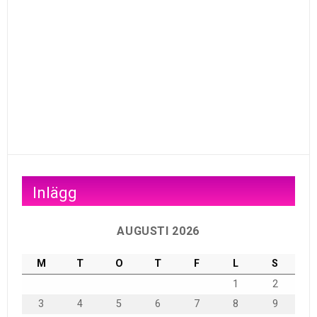
Inlägg
AUGUSTI 2026
M
T
O
T
F
L
S
1
2
3
4
5
6
7
8
9