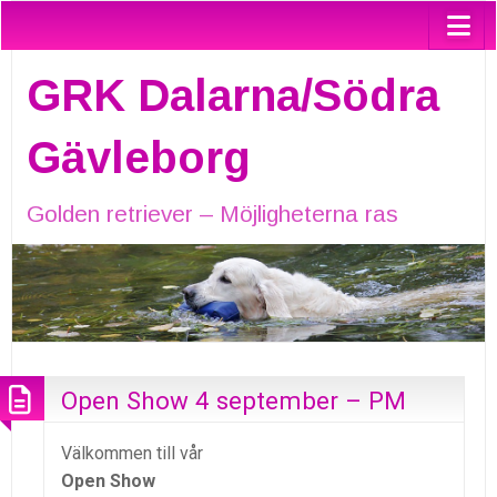
GRK Dalarna/Södra
Gävleborg
Golden retriever – Möjligheterna ras
Open Show 4 september – PM
Välkommen till vår
Open Show