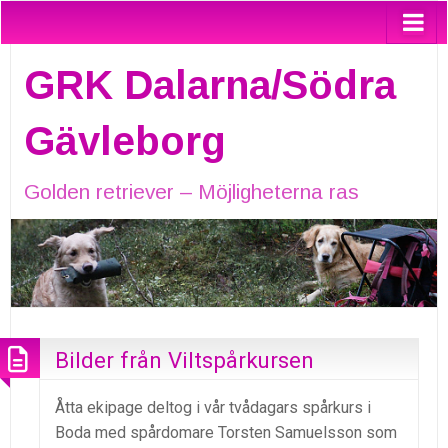
GRK Dalarna/Södra
Gävleborg
Golden retriever – Möjligheterna ras
Bilder från Viltspårkursen
Åtta ekipage deltog i vår tvådagars spårkurs i
Boda med spårdomare Torsten Samuelsson som