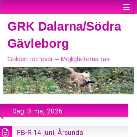
GRK Dalarna/Södra
Gävleborg
Golden retriever – Möjligheterna ras
Dag:
3 maj 2026
FB-R 14 juni, Årsunda