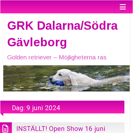
GRK Dalarna/Södra
Gävleborg
Golden retriever – Möjligheterna ras
Dag:
9 juni 2024
INSTÄLLT! Open Show 16 juni