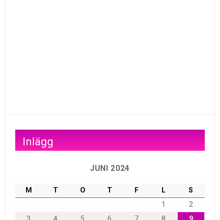
Inlägg
JUNI 2024
M
T
O
T
F
L
S
1
2
3
4
5
6
7
8
9