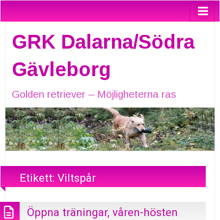
GRK Dalarna/Södra
Gävleborg
Golden retriever – Möjligheterna ras
Etikett:
Viltspår
Öppna träningar, våren-hösten