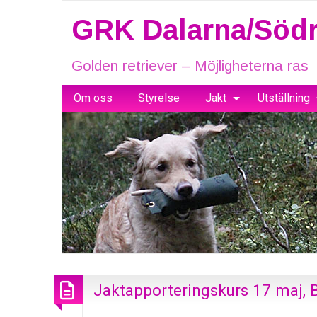
GRK Dalarna/Södr
Golden retriever – Möjligheterna ras
Om oss
Styrelse
Jakt
Utställning
Jaktapporteringskurs 17 maj, 