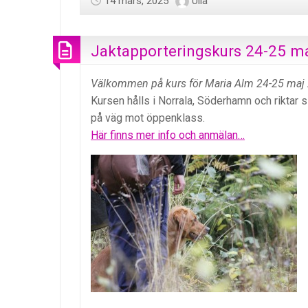
14 mars, 2025
Ulla
Jaktapporteringskurs 24-25 ma
Välkommen på kurs för Maria Alm 24-25 maj 
Kursen hålls i Norrala, Söderhamn och riktar s
på väg mot öppenklass.
Här finns mer info och anmälan…