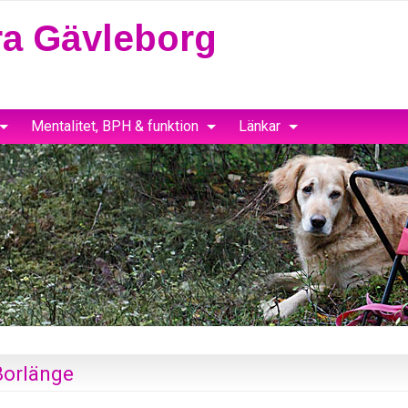
a Gävleborg
Mentalitet, BPH & funktion
Länkar
Borlänge