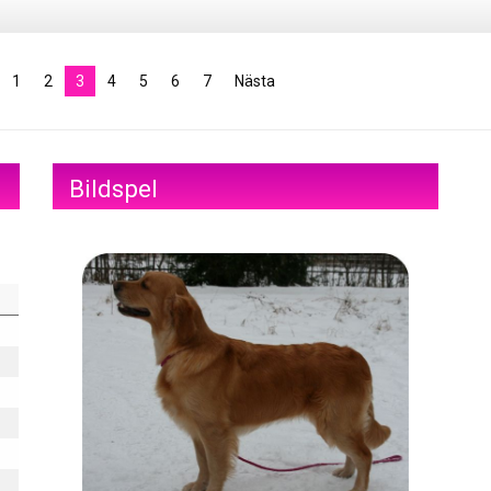
1
2
3
4
5
6
7
Nästa
Bildspel