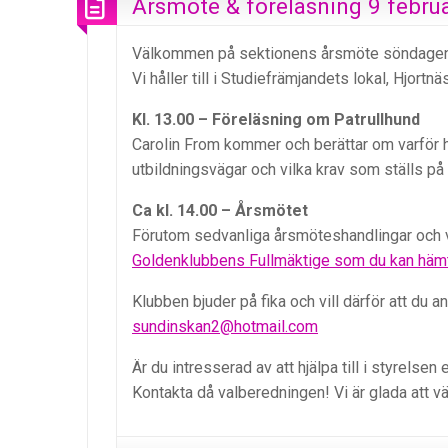
Årsmöte & föreläsning 9 febru
Välkommen på sektionens årsmöte söndagen d
Vi håller till i Studiefrämjandets lokal, Hjort
Kl. 13.00 – Föreläsning om Patrullhund
Carolin From kommer och berättar om varför h
utbildningsvägar och vilka krav som ställs på
Ca kl. 14.00 – Årsmötet
Förutom sedvanliga årsmöteshandlingar och 
Goldenklubbens Fullmäktige som du kan häm
Klubben bjuder på fika och vill därför att du 
sundinskan2@hotmail.com
Är du intresserad av att hjälpa till i styrelsen
Kontakta då valberedningen! Vi är glada att v