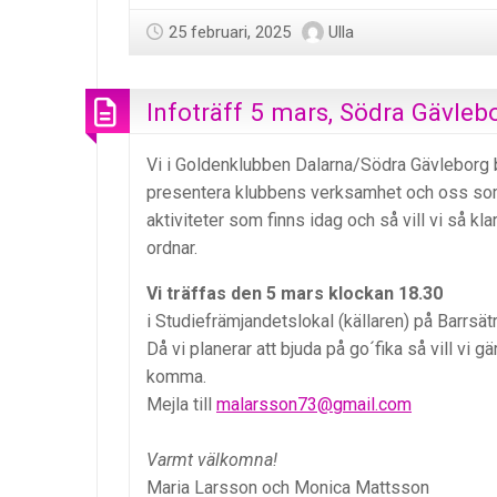
25 februari, 2025
Ulla
Infoträff 5 mars, Södra Gävleb
Vi i Goldenklubben Dalarna/Södra Gävleborg bjud
presentera klubbens verksamhet och oss som 
aktiviteter som finns idag och så vill vi så klart
ordnar.
Vi träffas den 5 mars klockan 18.30
i Studiefrämjandetslokal (källaren) på Barrsät
Då vi planerar att bjuda på go´fika så vill vi g
komma.
Mejla till
malarsson73@gmail.com
Varmt välkomna!
Maria Larsson och Monica Mattsson