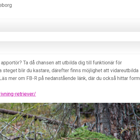
leborg
apportör? Ta då chansen att utbilda dig till funktionär för
 steget blir du kastare, därefter finns möjlighet att vidareutbilda
 Läs mer om FB-R på nedanstående länk, där du också hittar form
ivning-retriever/