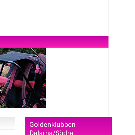
Goldenklubben
Dalarna/Södra