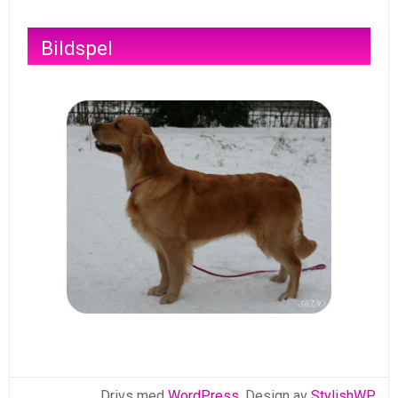
Bildspel
Drivs med
WordPress
. Design av
StylishWP