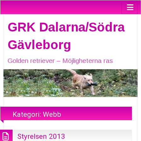
GRK Dalarna/Södra
Gävleborg
Golden retriever – Möjligheterna ras
Kategori:
Webb
Styrelsen 2013