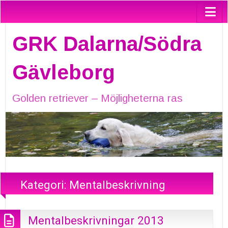
GRK Dalarna/Södra
Gävleborg
Golden retriever – Möjligheterna ras
Kategori:
Mentalbeskrivning
Mentalbeskrivningar 2013