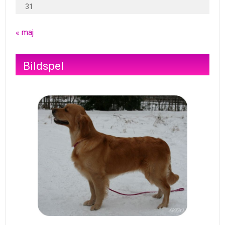
31
« maj
Bildspel