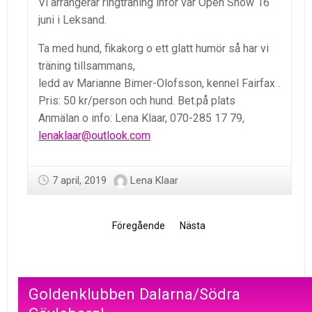
Vi arrangerar ringträning inför vår Open Show 16
juni i Leksand.
Ta med hund, fikakorg o ett glatt humör så har vi
träning tillsammans,
ledd av Marianne Bimer-Olofsson, kennel Fairfax .
Pris: 50 kr/person och hund. Bet.på plats
Anmälan o info: Lena Klaar, 070-285 17 79,
lenaklaar@outlook.com
7 april, 2019
Lena Klaar
Föregående
Nästa
Goldenklubben Dalarna/Södra