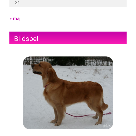
31
« maj
Bildspel