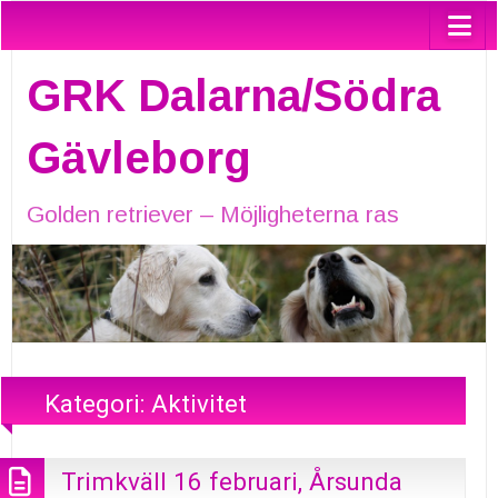
GRK Dalarna/Södra
Gävleborg
Golden retriever – Möjligheterna ras
Kategori:
Aktivitet
Trimkväll 16 februari, Årsunda