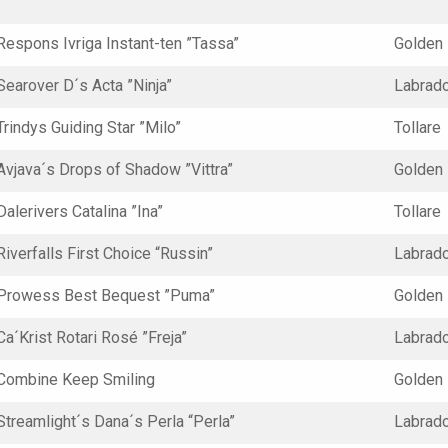
Respons Ivriga Instant-ten ”Tassa”
Golden
Searover D´s Acta ”Ninja”
Labrad
Trindys Guiding Star ”Milo”
Tollare
Avjava´s Drops of Shadow ”Vittra”
Golden
Dalerivers Catalina ”Ina”
Tollare
Riverfalls First Choice “Russin”
Labrad
Prowess Best Bequest ”Puma”
Golden
Ca´Krist Rotari Rosé ”Freja”
Labrad
Combine Keep Smiling
Golden
Streamlight´s Dana´s Perla “Perla”
Labrad