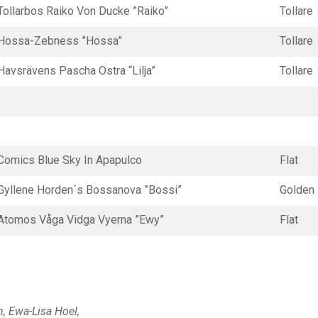
Tollarbos Raiko Von Ducke ”Raiko”
Tollare
Hossa-Zebness ”Hossa”
Tollare
Havsrävens Pascha Ostra “Lilja”
Tollare
Comics Blue Sky In Apapulco
Flat
Gyllene Horden´s Bossanova ”Bossi”
Golden
Atomos Våga Vidga Vyerna ”Ewy”
Flat
, Ewa-Lisa Hoel,