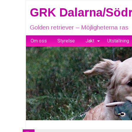
GRK Dalarna/Södr
Golden retriever – Möjligheterna ras
Om oss
Styrelse
Jakt
Utställning