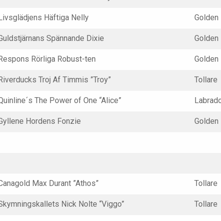
Livsglädjens Häftiga Nelly
Golden
Guldstjärnans Spännande Dixie
Golden
Respons Rörliga Robust-ten
Golden
Riverducks Troj Af Timmis ”Troy”
Tollare
Quinline´s The Power of One “Alice”
Labrad
Gyllene Hordens Fonzie
Golden
Canagold Max Durant ”Athos”
Tollare
Skymningskallets Nick Nolte “Viggo”
Tollare