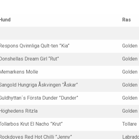
Hund
Ras
Respons Qvinnliga Qult-ten ”Kia”
Golden
Donshellas Dream Girl “Rut”
Golden
Memarkens Molle
Golden
Sangold Hungriga Åskvingen ”Åskar”
Golden
Guldhyttan´s Första Dunder ”Dunder”
Golden
Höghedens Ritzla
Golden
Tollarbos Krut El Nacho ”Krut”
Tollare
Rockdoves Red Hot Chilli ”Jenny”
Labrad