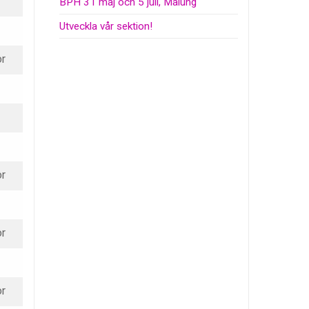
BPH 31 maj och 5 juli, Malung
Utveckla vår sektion!
or
or
or
or