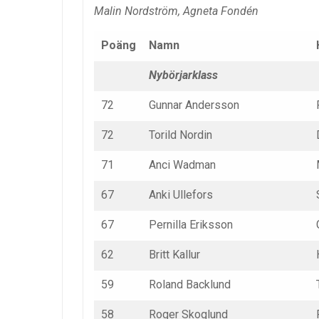
Malin Nordström, Agneta Fondén
Poäng
Namn
Nybörjarklass
72
Gunnar Andersson
72
Torild Nordin
71
Anci Wadman
67
Anki Ullefors
67
Pernilla Eriksson
62
Britt Kallur
59
Roland Backlund
58
Roger Skoglund