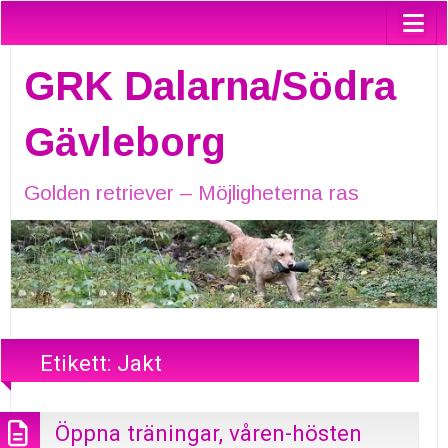
GRK Dalarna/Södra
Gävleborg
Golden retriever – Möjligheterna ras
Etikett:
Jakt
Öppna träningar, våren-hösten